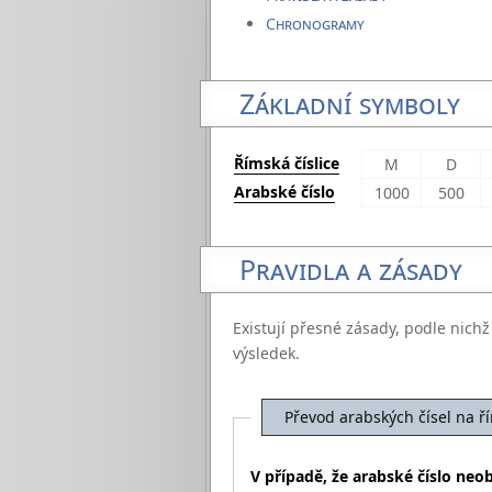
Chronogramy
Základní symboly
Římská číslice
M
D
Arabské číslo
1000
500
Pravidla a zásady
Existují přesné zásady, podle nich
výsledek.
Převod arabských čísel na ří
V případě, že arabské číslo neob