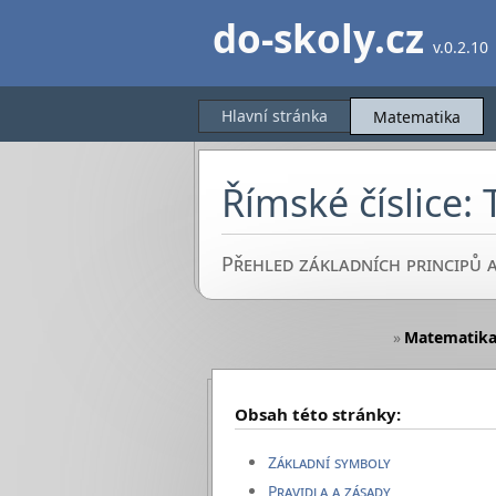
do-skoly.cz
v.0.2.10
Hlavní stránka
Matematika
Římské číslice: 
Přehled základních principů a
»
Matematik
Obsah této stránky:
Základní symboly
Pravidla a zásady