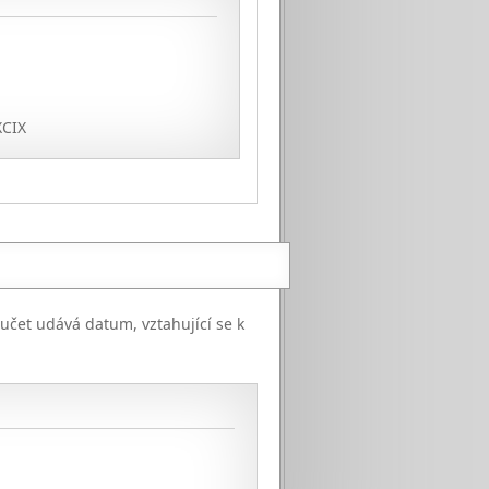
XCIX
oučet udává datum, vztahující se k