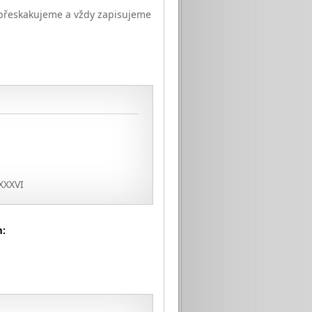
ty přeskakujeme a vždy zapisujeme
XXXVI
m: