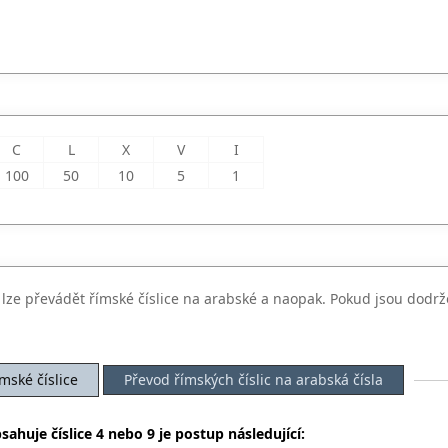
C
L
X
V
I
100
50
10
5
1
ž lze převádět římské číslice na arabské a naopak. Pokud jsou dodrž
mské číslice
Převod římských číslic na arabská čísla
sahuje číslice 4 nebo 9 je postup následující: