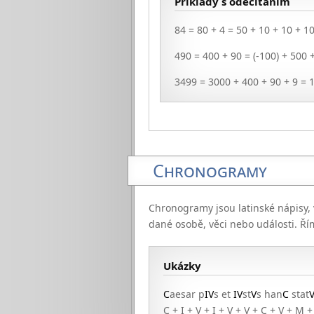
Příklady s odečítáním
84 = 80 + 4 = 50 + 10 + 10 + 10
490 = 400 + 90 = (-100) + 500 
3499 = 3000 + 400 + 90 + 9 = 
Chronogramy
Chronogramy jsou latinské nápisy, v
dané osobě, věci nebo události. Řím
Ukázky
C
aesar p
IV
s et
IV
st
V
s han
C
stat
C + I + V + I + V + V + C + V + M 