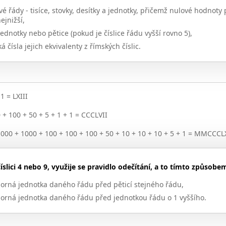
vé řády - tisíce, stovky, desítky a jednotky, přičemž nulové hodno
ejnižší,
jednotky nebo pětice (pokud je číslice řádu vyšší rovno 5),
čísla jejich ekvivalenty z římských číslic.
1 = LXIII
 + 100 + 50 + 5 + 1 + 1 = CCCLVII
1000 + 1000 + 100 + 100 + 100 + 50 + 10 + 10 + 10 + 5 + 1 = MMCCCL
číslici 4 nebo 9, využije se pravidlo odečítání, a to tímto způsobe
áporná jednotka daného řádu před pěticí stejného řádu,
záporná jednotka daného řádu před jednotkou řádu o 1 vyššího.