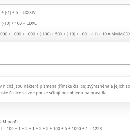
 + (-1) + 5 = LXXXIV
+ (-10) + 100 = CDXC
1000 + 1000 + 1000 + (-100) + 500 + (-10) + 100 + (-1) + 10 = MMMCD
 nichž jsou některá písmena (římské číslice) zvýrazněna a jejich s
ské číslice se zde pouze sčítají bez ohledu na pravidla.
V
a
M
pon
I
t.
+ I = 100 + 1 + 5 + 1 + 5 + 5 + 100 + 5 + 1000 + 1 = 1223