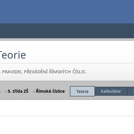
Teorie
 pravidel převádění římských číslic.
a
»
5. třída ZŠ
»
Římské číslice
:
Kalkulátor
Teorie