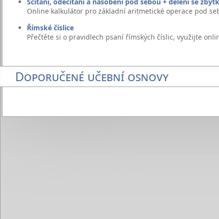
Sčítání, odečítání a násobení pod sebou + dělení se zby
Online kalkulátor pro základní aritmetické operace pod se
Římské číslice
Přečtěte si o pravidlech psaní římských číslic, využijte onli
Doporučené učební osnovy